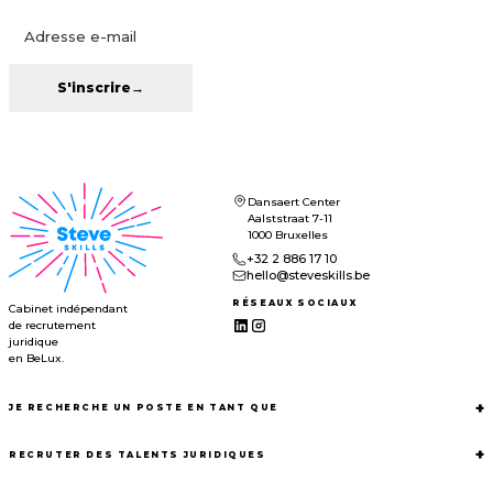
S'inscrire
→
Dansaert Center
Aalststraat 7-11
1000 Bruxelles
+32 2 886 17 10
hello@steveskills.be
RÉSEAUX SOCIAUX
Cabinet indépendant
de recrutement
juridique
en BeLux.
+
JE RECHERCHE UN POSTE EN TANT QUE
+
RECRUTER DES TALENTS JURIDIQUES