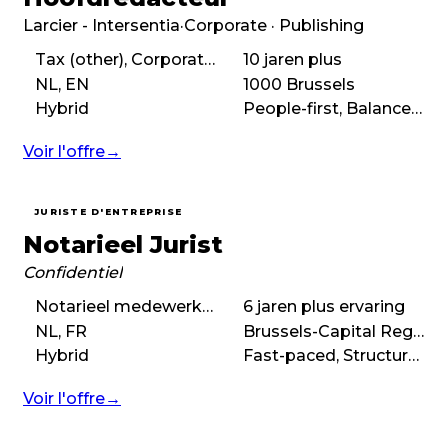
Larcier - Intersentia
·
Corporate · Publishing
Tax (other), Corporate tax
10 jaren plus
NL, EN
1000 Brussels
Hybrid
People-first, Balanced, Autonomous, Purpose-driven
Voir l'offre
→
JURISTE D'ENTREPRISE
Notarieel Jurist
Confidentiel
Notarieel medewerker, Notarieel jurist
6 jaren plus ervaring
NL, FR
Brussels-Capital Region
Hybrid
Fast-paced, Structured, Autonomous, Ambitious
Voir l'offre
→