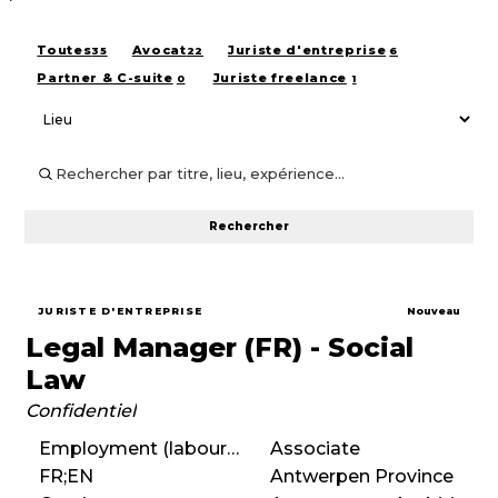
Toutes
Avocat
Juriste d'entreprise
35
22
6
Partner & C-suite
Juriste freelance
0
1
Rechercher
JURISTE D'ENTREPRISE
Nouveau
Legal Manager (FR) - Social
Law
Confidentiel
Employment (labour) law
Associate
FR;EN
Antwerpen Province