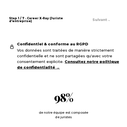
Stap
1
/
7
· Career X-Ray (
Juriste
→
Suivant
d'entreprise
)
Confidentiel & conforme au RGPD
Vos données sont traitées de manière strictement
confidentielle et ne sont partagées qu'avec votre
consentement explicite.
Consultez notre politique
de confidentialité
→
98
%
de notre équipe est composée
de juristes