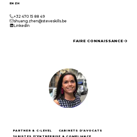
·
EN
ZH
+32 470 15 88 49
shuang.zhen@steveskills.be
LinkedIn
FAIRE CONNAISSANCE
PARTNER & C-LEVEL
CABINETS D'AVOCATS
JURISTES D’ENTREPRISE & COMPLIANCE