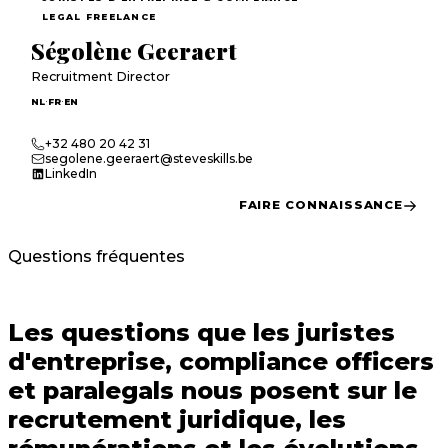
LEGAL FREELANCE
Ségolène Geeraert
Recruitment Director
·
·
NL
FR
EN
+32 480 20 42 31
segolene.geeraert@steveskills.be
LinkedIn
FAIRE CONNAISSANCE
Questions fréquentes
Les questions que les
juristes
d'entreprise, compliance officers
et paralegals
nous posent sur le
recrutement juridique, les