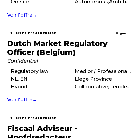
On-site
Autonomous;Ambitious;High performance;Fast-paced
Voir l'offre
→
JURISTE D'ENTREPRISE
Urgent
Dutch Market Regulatory
Officer (Belgium)
Confidentiel
Regulatory law
Medior / Professional (3 – 7 years)
NL, EN
Liege Province
Hybrid
Collaborative;People-first;Flexible;International;Autonomous;Ambitious;Flat hierarchy;Tech-forward
Voir l'offre
→
JURISTE D'ENTREPRISE
Fiscaal Adviseur -
Hoofdredacteur