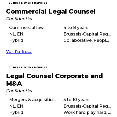
JURISTE D'ENTREPRISE
Commercial Legal Counsel
Confidentiel
Commercial law
4 to 8 years
NL, EN
Brussels-Capital Region
Hybrid
Collaborative, People-first, Flexible
Voir l'offre
→
JURISTE D'ENTREPRISE
Legal Counsel Corporate and
M&A
Confidentiel
Mergers & acquisitions (M&A), Corporate law
5 to 10 years
NL, EN
Brussels-Capital Region
Hybrid
Work hard play hard, Entrepreneurial, Autonomous