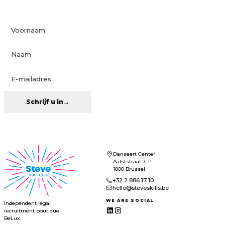
Schrijf u in
→
Dansaert Center
Aalststraat 7-11
1000 Brussel
+32 2 886 17 10
hello@steveskills.be
WE ARE SOCIAL
Independent legal
recruitment boutique.
BeLux.