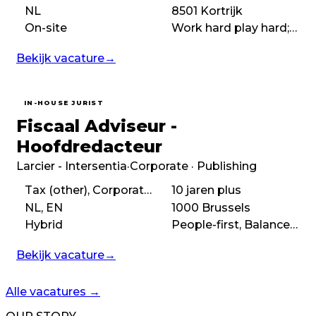
NL
8501 Kortrijk
On-site
Work hard play hard;Fast-paced
Bekijk vacature
→
IN-HOUSE JURIST
Fiscaal Adviseur -
Hoofdredacteur
Larcier - Intersentia
·
Corporate · Publishing
Tax (other), Corporate tax
10 jaren plus
NL, EN
1000 Brussels
Hybrid
People-first, Balanced, Autonomous, Purpose-driven
Bekijk vacature
→
Alle vacatures
→