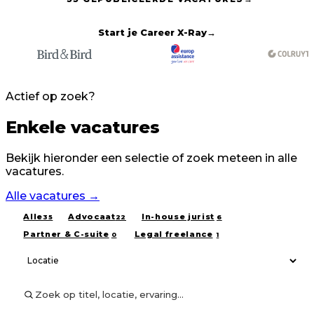
Start je Career X-Ray
→
Actief op zoek?
Enkele vacatures
Bekijk hieronder een selectie of zoek meteen in alle
vacatures.
Alle vacatures
→
Alle
Advocaat
In-house jurist
35
22
6
Partner & C-suite
Legal freelance
0
1