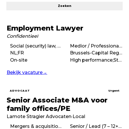
Zoeken
Employment Lawyer
Confidentieel
Social (security) law, Employment (labour) law, Qualified for Belgian bar, Autonomy
Medior / Professional (3 – 7 years)
NL;FR
Brussels-Capital Region
On-site
High performance;Structured;Autonomous;Ambitious
Bekijk vacature
→
ADVOCAAT
Urgent
Senior Associate M&A voor
family offices/PE
Lamote Stragier Advocaten
·
Local
Mergers & acquisitions (M&A), Corporate law, Commercial law
Senior / Lead (7 – 12+ years)