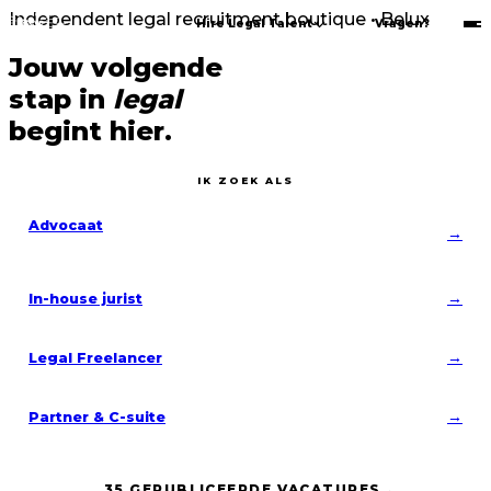
Independent legal recruitment boutique • Belux
Hire Legal Talent
Vragen?
Jouw volgende
stap in
legal
begint hier.
IK ZOEK ALS
Advocaat
→
→
In-house jurist
→
Legal Freelancer
→
Partner & C-suite
35 GEPUBLICEERDE VACATURES
→