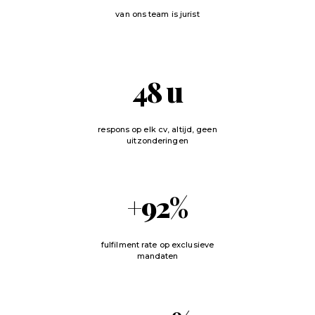
van ons team is jurist
48
u
respons op elk cv, altijd, geen
uitzonderingen
+
92
%
fulfilment rate op exclusieve
mandaten